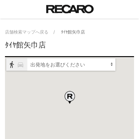
店舗検索マップへ戻る
ﾀｲﾔ館矢巾店
ﾀｲﾔ館矢巾店
出発地をお選びください