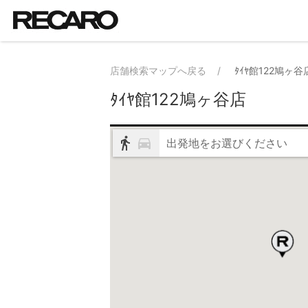
店舗検索マップへ戻る
ﾀｲﾔ館122鳩ヶ谷
ﾀｲﾔ館122鳩ヶ谷店
出発地をお選びください