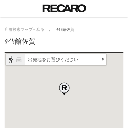
店舗検索マップへ戻る
ﾀｲﾔ館佐賀
ﾀｲﾔ館佐賀
出発地をお選びください