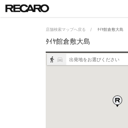
店舗検索マップへ戻る
ﾀｲﾔ館倉敷大島
ﾀｲﾔ館倉敷大島
出発地をお選びください