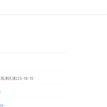
津区溝口5-16-15
6
ms-