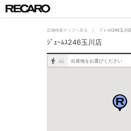
店舗検索マップへ戻る
ｼﾞｪｰﾑｽ246玉川
ｼﾞｪｰﾑｽ246玉川店
出発地をお選びください