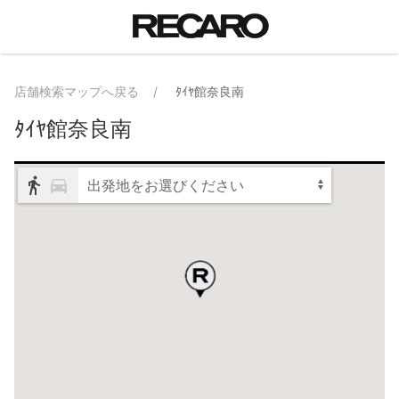
店舗検索マップへ戻る
ﾀｲﾔ館奈良南
ﾀｲﾔ館奈良南
出発地をお選びください